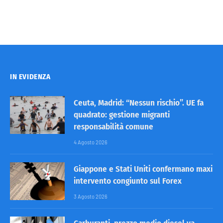
IN EVIDENZA
Ceuta, Madrid: “Nessun rischio”. UE fa
quadrato: gestione migranti
responsabilità comune
4 Agosto 2026
Giappone e Stati Uniti confermano maxi
intervento congiunto sul Forex
3 Agosto 2026