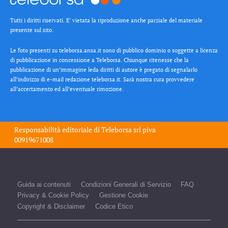
Tutti i diritti riservati. E’ vietata la riproduzione anche parziale del materiale
presente sul sito.
Le foto presenti su teleborsa.ansa.it sono di pubblico dominio o soggette a licenza
di pubblicazione in concessione a Teleborsa. Chiunque ritenesse che la
pubblicazione di un’immagine leda diritti di autore è pregato di segnalarlo
all’indirizzo di e-mail redazione teleborsa.it. Sarà nostra cura provvedere
all’accertamento ed all’eventuale rimozione.
Responsabilità editoriale di
Teleborsa srl
piva
00919671008
Guida ai contenuti
Condizioni Generali di Servizio
FAQ
Privacy & Cookie Policy
Gestione Cookie
Copyright & Disclaimer
Codice Etico