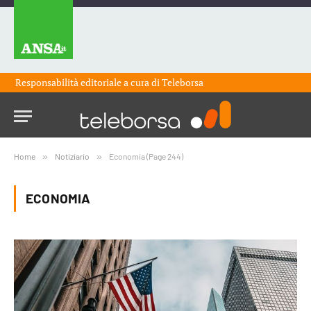
Responsabilità editoriale a cura di
Teleborsa
Home
»
Notiziario
»
Economia (Page 244)
ECONOMIA