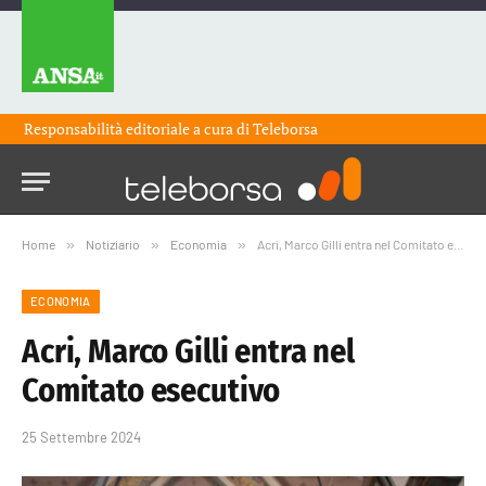
Responsabilità editoriale a cura di
Teleborsa
Home
»
Notiziario
»
Economia
»
Acri, Marco Gilli entra nel Comitato esecutivo
ECONOMIA
Acri, Marco Gilli entra nel
Comitato esecutivo
25 Settembre 2024