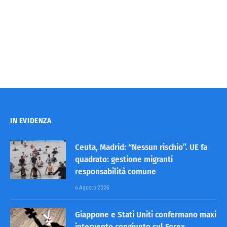
IN EVIDENZA
Ceuta, Madrid: “Nessun rischio”. UE fa
quadrato: gestione migranti
responsabilità comune
4 Agosto 2026
Giappone e Stati Uniti confermano maxi
intervento congiunto sul Forex