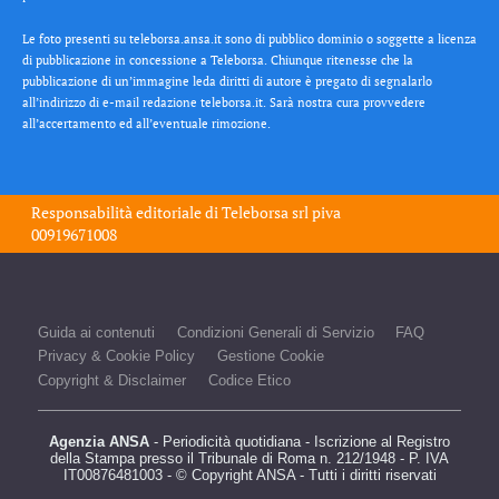
Le foto presenti su teleborsa.ansa.it sono di pubblico dominio o soggette a licenza
di pubblicazione in concessione a Teleborsa. Chiunque ritenesse che la
pubblicazione di un’immagine leda diritti di autore è pregato di segnalarlo
all’indirizzo di e-mail redazione teleborsa.it. Sarà nostra cura provvedere
all’accertamento ed all’eventuale rimozione.
Responsabilità editoriale di
Teleborsa srl
piva
00919671008
Guida ai contenuti
Condizioni Generali di Servizio
FAQ
Privacy & Cookie Policy
Gestione Cookie
Copyright & Disclaimer
Codice Etico
Agenzia ANSA
- Periodicità quotidiana - Iscrizione al Registro
della Stampa presso il Tribunale di Roma n. 212/1948 - P. IVA
IT00876481003 - © Copyright ANSA - Tutti i diritti riservati