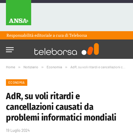
Responsabilità editoriale a cura di
Teleborsa
Home
»
Notiziario
»
Economia
»
AdR, su voli ritardi e cancellazioni causati da problemi informatici mondiali
ECONOMIA
AdR, su voli ritardi e
cancellazioni causati da
problemi informatici mondiali
19 Luglio 2024