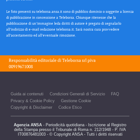
Le foto presenti su teleborsa.ansa.it sono di pubblico dominio o soggette a licenza
di pubblicazione in concessione a Teleborsa. Chiunque ritenesse che la
pubblicazione di un’immagine leda diritti di autore è pregato di segnalarlo
all’indirizzo di e-mail redazione teleborsa.it. Sarà nostra cura provvedere
all’accertamento ed all’eventuale rimozione.
Responsabilità editoriale di
Teleborsa srl
piva
00919671008
Guida ai contenuti
Condizioni Generali di Servizio
FAQ
Privacy & Cookie Policy
Gestione Cookie
Copyright & Disclaimer
Codice Etico
Agenzia ANSA
- Periodicità quotidiana - Iscrizione al Registro
della Stampa presso il Tribunale di Roma n. 212/1948 - P. IVA
IT00876481003 - © Copyright ANSA - Tutti i diritti riservati