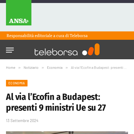
Responsabilità editoriale a cura di
Teleborsa
Home
»
Notiziario
»
Economia
»
Al via l’Ecofin a Budapest: presenti 9 ministri Ue su 27
ECONOMIA
Al via l’Ecofin a Budapest:
presenti 9 ministri Ue su 27
13 Settembre 2024