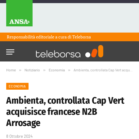
Responsabilità editoriale a cura di
Teleborsa
Home
»
Notiziario
»
Economia
»
Ambienta, controllata Cap Vert acquisisce francese N2B Arrosage
ECONOMIA
Ambienta, controllata Cap Vert
acquisisce francese N2B
Arrosage
8 Ottobre 2024