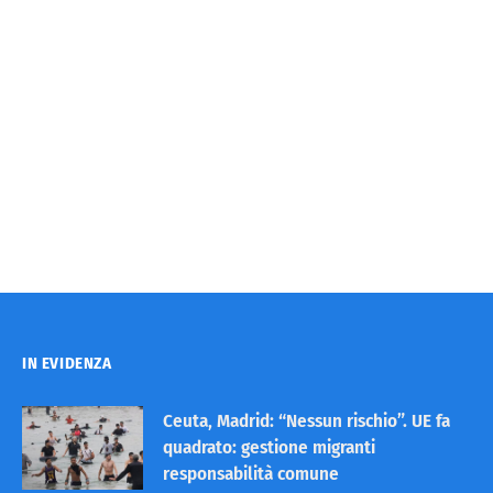
IN EVIDENZA
Ceuta, Madrid: “Nessun rischio”. UE fa
quadrato: gestione migranti
responsabilità comune