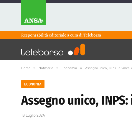
Responsabilità editoriale a cura di
Teleborsa
Home
»
Notiziario
»
Economia
»
Assegno unico, INPS: in 5 mesi e
ECONOMIA
Assegno unico, INPS: i
16 Luglio 2024