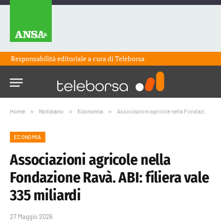
Responsabilità editoriale a cura di
Teleborsa
Home
»
Notiziario
»
Economia
»
Associazioni agricole nella Fondazione Ravà. ABI: filiera vale 335 miliardi
ECONOMIA
Associazioni agricole nella
Fondazione Ravà. ABI: filiera vale
335 miliardi
27 Maggio 2026