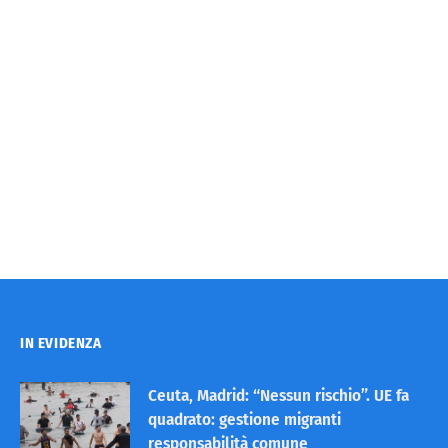
IN EVIDENZA
Ceuta, Madrid: “Nessun rischio”. UE fa
quadrato: gestione migranti
responsabilità comune