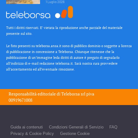
1 Luglio 2026
Tutti i diritti riservati. E’ vietata la riproduzione anche parziale del materiale
presente sul sito.
Le foto presenti su teleborsa.ansa.it sono di pubblico dominio o soggette a licenza
di pubblicazione in concessione a Teleborsa. Chiunque ritenesse che la
pubblicazione di un’immagine leda diritti di autore è pregato di segnalarlo
all’indirizzo di e-mail redazione teleborsa.it. Sarà nostra cura provvedere
all’accertamento ed all’eventuale rimozione.
Responsabilità editoriale di
Teleborsa srl
piva
00919671008
Guida ai contenuti
Condizioni Generali di Servizio
FAQ
Privacy & Cookie Policy
Gestione Cookie