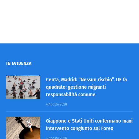
IN EVIDENZA
Ceuta, Madrid: “Nessun rischio”. UE fa
quadrato: gestione migranti
responsabilità comune
4 Agosto 2026
Giappone e Stati Uniti confermano maxi
intervento congiunto sul Forex
3 Agosto 2026