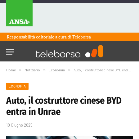
Responsabilità editoriale a cura di
Teleborsa
Home
»
Notiziario
»
Economia
»
Auto, il costruttore cinese BYD entra in Unrae
ECONOMIA
Auto, il costruttore cinese BYD
entra in Unrae
19 Giugno 2025