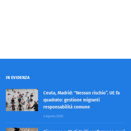
IN EVIDENZA
Ceuta, Madrid: “Nessun rischio”. UE fa
quadrato: gestione migranti
responsabilità comune
4 Agosto 2026