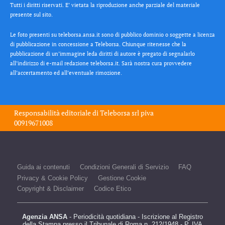
Tutti i diritti riservati. E’ vietata la riproduzione anche parziale del materiale
presente sul sito.
Le foto presenti su teleborsa.ansa.it sono di pubblico dominio o soggette a licenza
di pubblicazione in concessione a Teleborsa. Chiunque ritenesse che la
pubblicazione di un’immagine leda diritti di autore è pregato di segnalarlo
all’indirizzo di e-mail redazione teleborsa.it. Sarà nostra cura provvedere
all’accertamento ed all’eventuale rimozione.
Responsabilità editoriale di
Teleborsa srl
piva
00919671008
Guida ai contenuti
Condizioni Generali di Servizio
FAQ
Privacy & Cookie Policy
Gestione Cookie
Copyright & Disclaimer
Codice Etico
Agenzia ANSA
- Periodicità quotidiana - Iscrizione al Registro
della Stampa presso il Tribunale di Roma n. 212/1948 - P. IVA