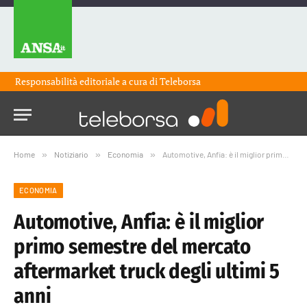
Responsabilità editoriale a cura di
Teleborsa
Home
»
Notiziario
»
Economia
»
Automotive, Anfia: è il miglior primo semestre del mercato aftermarket truck degli ultimi 5 anni
ECONOMIA
Automotive, Anfia: è il miglior
primo semestre del mercato
aftermarket truck degli ultimi 5
anni