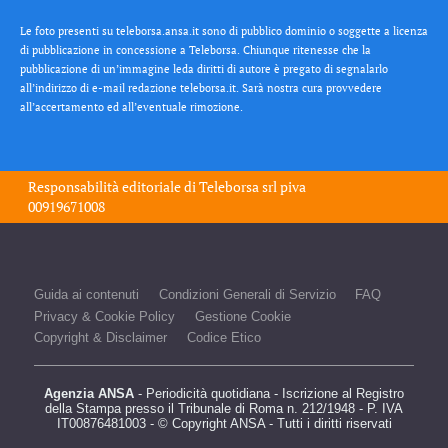
Le foto presenti su teleborsa.ansa.it sono di pubblico dominio o soggette a licenza
di pubblicazione in concessione a Teleborsa. Chiunque ritenesse che la
pubblicazione di un’immagine leda diritti di autore è pregato di segnalarlo
all’indirizzo di e-mail redazione teleborsa.it. Sarà nostra cura provvedere
all’accertamento ed all’eventuale rimozione.
Responsabilità editoriale di
Teleborsa srl
piva
00919671008
Guida ai contenuti
Condizioni Generali di Servizio
FAQ
Privacy & Cookie Policy
Gestione Cookie
Copyright & Disclaimer
Codice Etico
Agenzia ANSA
- Periodicità quotidiana - Iscrizione al Registro
della Stampa presso il Tribunale di Roma n. 212/1948 - P. IVA
IT00876481003 - © Copyright ANSA - Tutti i diritti riservati