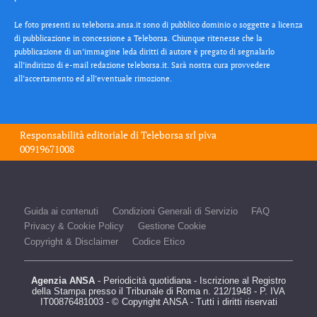
Le foto presenti su teleborsa.ansa.it sono di pubblico dominio o soggette a licenza
di pubblicazione in concessione a Teleborsa. Chiunque ritenesse che la
pubblicazione di un’immagine leda diritti di autore è pregato di segnalarlo
all’indirizzo di e-mail redazione teleborsa.it. Sarà nostra cura provvedere
all’accertamento ed all’eventuale rimozione.
Responsabilità editoriale di
Teleborsa srl
piva
00919671008
Guida ai contenuti
Condizioni Generali di Servizio
FAQ
Privacy & Cookie Policy
Gestione Cookie
Copyright & Disclaimer
Codice Etico
Agenzia ANSA
- Periodicità quotidiana - Iscrizione al Registro
della Stampa presso il Tribunale di Roma n. 212/1948 - P. IVA
IT00876481003 - © Copyright ANSA - Tutti i diritti riservati