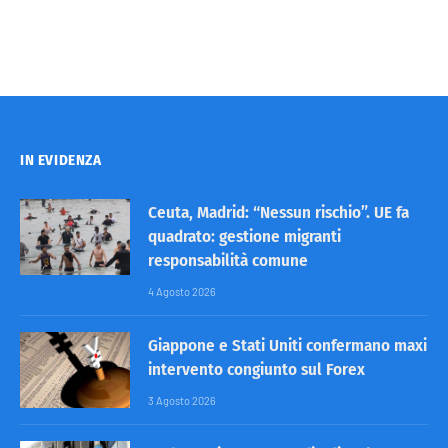
IN EVIDENZA
Ceuta, Madrid: “Nessun rischio”. UE fa
quadrato: gestione migranti
responsabilità comune
4 Agosto 2026
Giappone e Stati Uniti confermano maxi
intervento congiunto sul Forex
3 Agosto 2026