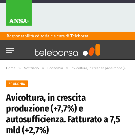
Responsabilità editoriale a cura di
Teleborsa
Home
»
Notiziario
»
Economia
»
Avicoltura, in crescita produzione (+7,7%) e autosufficienza. Fatturato a 7,5 mld (+2,7%)
ECONOMIA
Avicoltura, in crescita
produzione (+7,7%) e
autosufficienza. Fatturato a 7,5
mld (+2,7%)