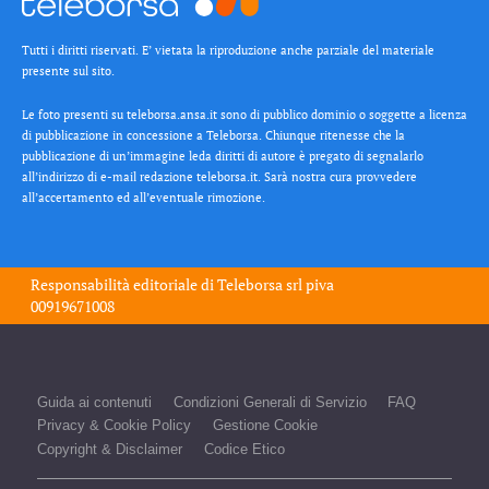
Tutti i diritti riservati. E’ vietata la riproduzione anche parziale del materiale
presente sul sito.
Le foto presenti su teleborsa.ansa.it sono di pubblico dominio o soggette a licenza
di pubblicazione in concessione a Teleborsa. Chiunque ritenesse che la
pubblicazione di un’immagine leda diritti di autore è pregato di segnalarlo
all’indirizzo di e-mail redazione teleborsa.it. Sarà nostra cura provvedere
all’accertamento ed all’eventuale rimozione.
Responsabilità editoriale di
Teleborsa srl
piva
00919671008
Guida ai contenuti
Condizioni Generali di Servizio
FAQ
Privacy & Cookie Policy
Gestione Cookie
Copyright & Disclaimer
Codice Etico