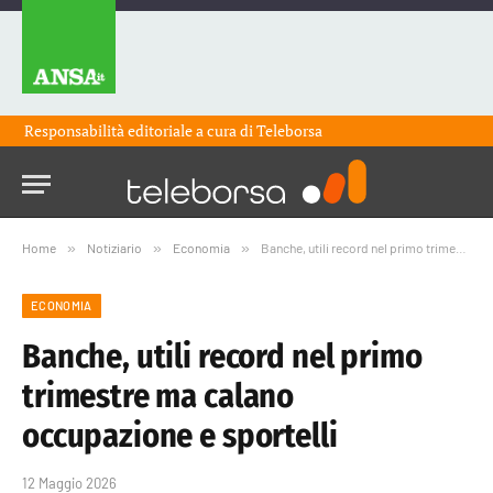
Responsabilità editoriale a cura di
Teleborsa
Home
»
Notiziario
»
Economia
»
Banche, utili record nel primo trimestre ma calano occupazione e sportelli
ECONOMIA
Banche, utili record nel primo
trimestre ma calano
occupazione e sportelli
12 Maggio 2026