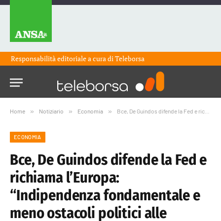
Responsabilità editoriale a cura di
Teleborsa
Home
»
Notiziario
»
Economia
»
Bce, De Guindos difende la Fed e richiama l’Europa: “Indipendenza fondamentale e meno ostacoli politici alle fusioni”
ECONOMIA
Bce, De Guindos difende la Fed e
richiama l’Europa:
“Indipendenza fondamentale e
meno ostacoli politici alle