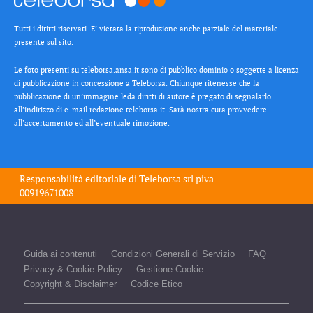
Tutti i diritti riservati. E’ vietata la riproduzione anche parziale del materiale
presente sul sito.
Le foto presenti su teleborsa.ansa.it sono di pubblico dominio o soggette a licenza
di pubblicazione in concessione a Teleborsa. Chiunque ritenesse che la
pubblicazione di un’immagine leda diritti di autore è pregato di segnalarlo
all’indirizzo di e-mail redazione teleborsa.it. Sarà nostra cura provvedere
all’accertamento ed all’eventuale rimozione.
Responsabilità editoriale di
Teleborsa srl
piva
00919671008
Guida ai contenuti
Condizioni Generali di Servizio
FAQ
Privacy & Cookie Policy
Gestione Cookie
Copyright & Disclaimer
Codice Etico