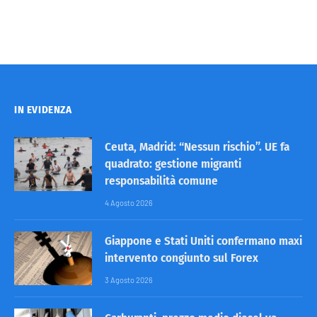
IN EVIDENZA
Ceuta, Madrid: “Nessun rischio”. UE fa
quadrato: gestione migranti
responsabilità comune
4 Agosto 2026
Giappone e Stati Uniti confermano maxi
intervento congiunto sul Forex
3 Agosto 2026