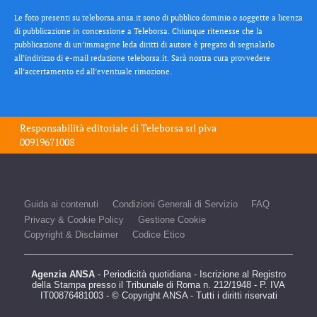
Le foto presenti su teleborsa.ansa.it sono di pubblico dominio o soggette a licenza
di pubblicazione in concessione a Teleborsa. Chiunque ritenesse che la
pubblicazione di un’immagine leda diritti di autore è pregato di segnalarlo
all’indirizzo di e-mail redazione teleborsa.it. Sarà nostra cura provvedere
all’accertamento ed all’eventuale rimozione.
Responsabilità editoriale di
Teleborsa srl
piva
00919671008
Guida ai contenuti
Condizioni Generali di Servizio
FAQ
Privacy & Cookie Policy
Gestione Cookie
Copyright & Disclaimer
Codice Etico
Agenzia ANSA
- Periodicità quotidiana - Iscrizione al Registro
della Stampa presso il Tribunale di Roma n. 212/1948 - P. IVA
IT00876481003 - © Copyright ANSA - Tutti i diritti riservati