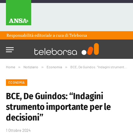
Responsabilità editoriale a cura di
Teleborsa
Home
»
Notiziario
»
Economia
»
BCE, De Guindos: “Indagini strumento importante per le decisioni”
ECONOMIA
BCE, De Guindos: “Indagini
strumento importante per le
decisioni”
1 Ottobre 2024