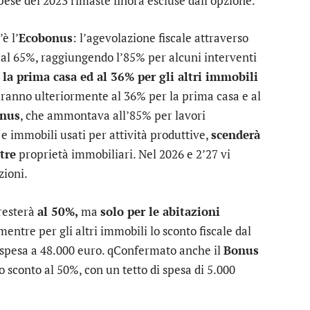
 spese del 2023 rimaste finora escluse dall’opzione.
è l’
Ecobonus
: l’agevolazione fiscale attraverso
% al 65%, raggiungendo l’85% per alcuni interventi
 la prima casa ed al 36% per gli altri immobili
iranno ulteriormente al 36% per la prima casa e al
nus
, che ammontava all’85% per lavori
e immobili usati per attività produttive,
scenderà
tre
proprietà immobiliari. Nel 2026 e 2’27 vi
zioni.
 resterà
al 50%,
ma
solo per le abitazioni
mentre per gli altri immobili lo sconto fiscale dal
i spesa a 48.000 euro. qConfermato anche il
Bonus
 sconto al 50%, con un tetto di spesa di 5.000