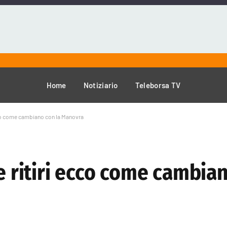
Home
Notiziario
Teleborsa TV
ecco come cambiano con la Manovra
 e ritiri ecco come cambia