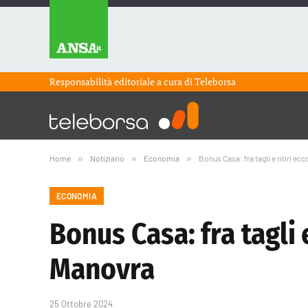
Responsabilità editoriale a cura di
Teleborsa
Home
»
Notiziario
»
Economia
»
Bonus Casa: fra tagli e ritiri 
ECONOMIA
Bonus Casa: fra tagli
Manovra
25 Ottobre 2024