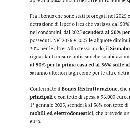
apre alla possibilità di detrarre in 10 anni le
Fra i bonus che sono stati prorogati nel 2025 c’
detrazione di Irpef o Ires che variava dal 50
nei condomini, dal 2025
scenderà al 50% per
posseduti. Nel 2026 e 2027 le aliquote diminu
30% per le altre. Allo stesso modo, il
Sismabo
riguardanti misure antisismiche su abitazioni 
al 50% per la prima casa ed al 36% sulle al
saranno ulteriori tagli come per le altre detra
Confermato il
Bonus Ristrutturazione
, che
principali
e con tetto di spesa a 96.000 euro, 
1° gennaio 2025, scenderà al 36% con tetto d
mobili ed elettrodomestici
, che prevede uno
euro.