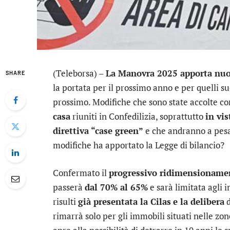
(Teleborsa) –
La Manovra 2025 apporta nuo
SHARE
la portata per il prossimo anno e per quelli su
prossimo. Modifiche che sono state accolte c
casa
riuniti in Confedilizia, soprattutto
in vis
direttiva “case green”
e che andranno a pesar
modifiche ha apportato la Legge di bilancio?
Confermato il
progressivo ridimensioname
passerà
dal 70% al 65%
e sarà limitata agli i
risulti
già presentata la Cilas
e la delibera
d
rimarrà solo per gli immobili situati nelle zo