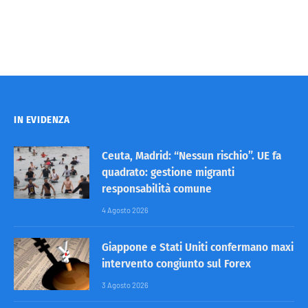
IN EVIDENZA
Ceuta, Madrid: “Nessun rischio”. UE fa
quadrato: gestione migranti
responsabilità comune
4 Agosto 2026
Giappone e Stati Uniti confermano maxi
intervento congiunto sul Forex
3 Agosto 2026