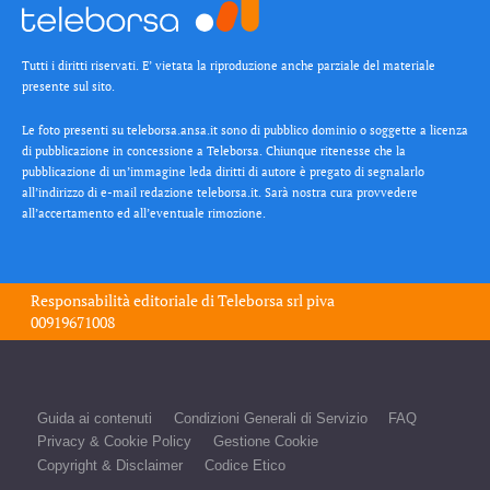
Tutti i diritti riservati. E’ vietata la riproduzione anche parziale del materiale
presente sul sito.
Le foto presenti su teleborsa.ansa.it sono di pubblico dominio o soggette a licenza
di pubblicazione in concessione a Teleborsa. Chiunque ritenesse che la
pubblicazione di un’immagine leda diritti di autore è pregato di segnalarlo
all’indirizzo di e-mail redazione teleborsa.it. Sarà nostra cura provvedere
all’accertamento ed all’eventuale rimozione.
Responsabilità editoriale di
Teleborsa srl
piva
00919671008
Guida ai contenuti
Condizioni Generali di Servizio
FAQ
Privacy & Cookie Policy
Gestione Cookie
Copyright & Disclaimer
Codice Etico