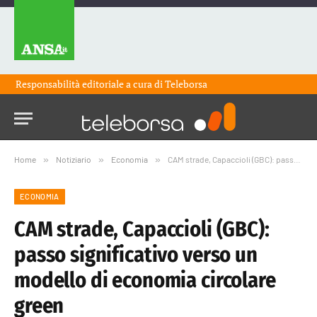
Responsabilità editoriale a cura di
Teleborsa
Home
»
Notiziario
»
Economia
»
CAM strade, Capaccioli (GBC): passo significativo verso un modello di economia circolare green
ECONOMIA
CAM strade, Capaccioli (GBC):
passo significativo verso un
modello di economia circolare
green