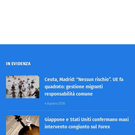
IN EVIDENZA
Ceuta, Madrid: “Nessun rischio”. UE fa
quadrato: gestione migranti
responsabilità comune
4 Agosto 2026
Giappone e Stati Uniti confermano maxi
intervento congiunto sul Forex