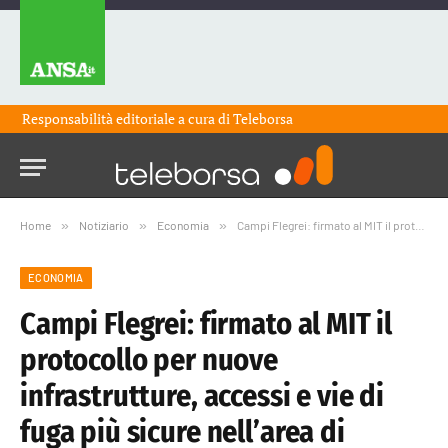
Responsabilità editoriale a cura di
Teleborsa
Home
»
Notiziario
»
Economia
»
Campi Flegrei: firmato al MIT il protocollo per nuove infrastrutture, accessi e vie di fuga più sicure nell’area di Pozzuoli
ECONOMIA
Campi Flegrei: firmato al MIT il
protocollo per nuove
infrastrutture, accessi e vie di
fuga più sicure nell’area di