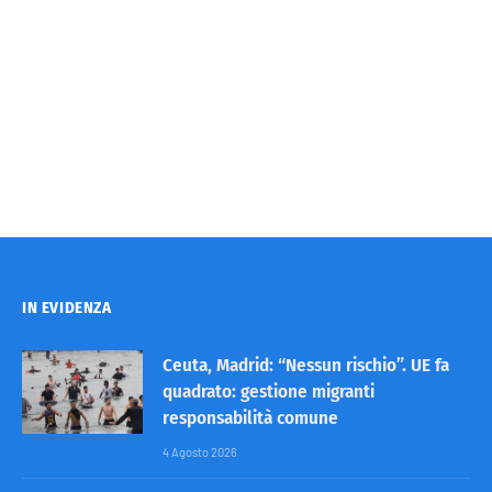
IN EVIDENZA
Ceuta, Madrid: “Nessun rischio”. UE fa
quadrato: gestione migranti
responsabilità comune
4 Agosto 2026