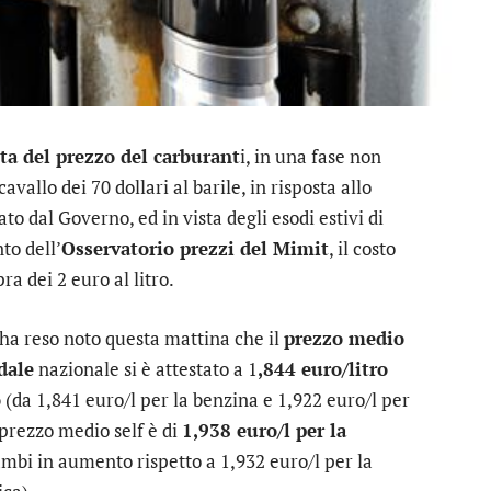
ita del prezzo del carburant
i, in una fase non
cavallo dei 70 dollari al barile, in risposta allo
to dal Governo, ed in vista degli esodi estivi di
to dell’
Osservatorio prezzi del Mimit
, il costo
pra dei 2 euro al litro.
 ha reso noto questa mattina che il
prezzo medio
dale
nazionale si è attestato a 1
,844 euro/litro
o
(da 1,841 euro/l per la benzina e 1,922 euro/l per
 prezzo medio self è di
1,938 euro/l per la
mbi in aumento rispetto a 1,932 euro/l per la