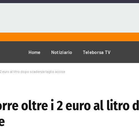
Home
Notiziario
Teleborsa TV
 2 euro al litro dopo scadenza taglio accise
rre oltre i 2 euro al litro
e