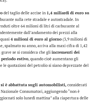
ica).
vo
del taglio delle accise in
1,4 miliardi
di euro su
rburante sulla rete stradale e autostradale. In
duti oltre 64 milioni di litri di carburante al
pendentemente dall’andamento dei prezzi alla
i quasi
4 milioni di euro al giorno
(3,9 milioni di
e, spalmato su anno, arriva alla maxi cifra di 1,42
 grave se si considera che gli
incrementi dei
l periodo estivo
, quando cioè aumentano gli
e le quotazioni del petrolio si siano deprezzate del
 si è abbattuta sugli automobilisti,
considerati
e Nazionale Consumatori, aggiungendo “non è
giornati solo lunedì mattina” alla riapertura delle