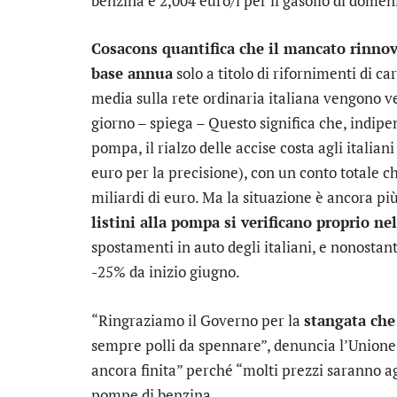
benzina e 2,004 euro/l per il gasolio di domen
Cosacons quantifica che il mancato rinno
base annua
solo a titolo di rifornimenti di ca
media sulla rete ordinaria italiana vengono ven
giorno – spiega – Questo significa che, indi
pompa, il rialzo delle accise costa agli italian
euro per la precisione), con un conto totale ch
miliardi di euro. Ma la situazione è ancora più
listini alla pompa si verificano proprio ne
spostamenti in auto degli italiani, e nonostant
-25% da inizio giugno.
“Ringraziamo il Governo per la
stangata che
sempre polli da spennare”, denuncia l’Union
ancora finita” perché “molti prezzi saranno ag
pompe di benzina.