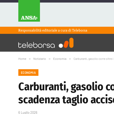
Responsabilità editoriale a cura di
Teleborsa
Home
»
Notiziario
»
Economia
»
Carburanti, gasolio corre oltre i
ECONOMIA
Carburanti, gasolio co
scadenza taglio accis
6 Luglio 2026