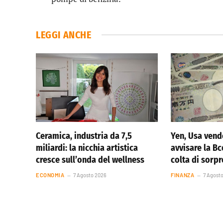
LEGGI ANCHE
Ceramica, industria da 7,5
Yen, Usa vend
miliardi: la nicchia artistica
avvisare la Bc
cresce sull’onda del wellness
colta di sorp
ECONOMIA
7 Agosto 2026
FINANZA
7 Agost