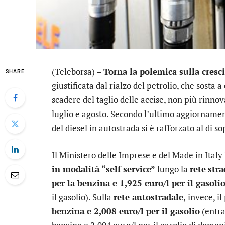
(Teleborsa) –
Torna la polemica sulla cresc
SHARE
giustificata dal rialzo del petrolio, che sosta a 
scadere del taglio delle accise, non più rinnova
luglio e agosto. Secondo l’ultimo aggiornamen
del diesel in autostrada si è rafforzato al di so
Il Ministero delle Imprese e del Made in Italy
in modalità “self service”
lungo la
rete
stra
per la benzina e 1,925 euro/l per il gasoli
il gasolio). Sulla
rete autostradale,
invece, il
benzina e 2,008 euro/l per il gasolio
(entra