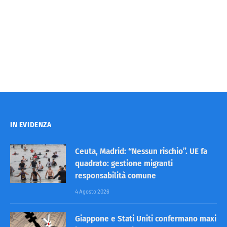
IN EVIDENZA
Ceuta, Madrid: “Nessun rischio”. UE fa
quadrato: gestione migranti
responsabilità comune
4 Agosto 2026
Giappone e Stati Uniti confermano maxi