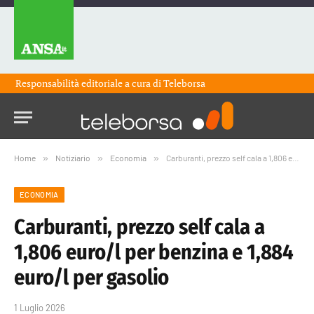
Responsabilità editoriale a cura di
Teleborsa
Home
»
Notiziario
»
Economia
»
Carburanti, prezzo self cala a 1,806 euro/l per benzina e 1,884 euro/l per gasolio
ECONOMIA
Carburanti, prezzo self cala a
1,806 euro/l per benzina e 1,884
euro/l per gasolio
1 Luglio 2026