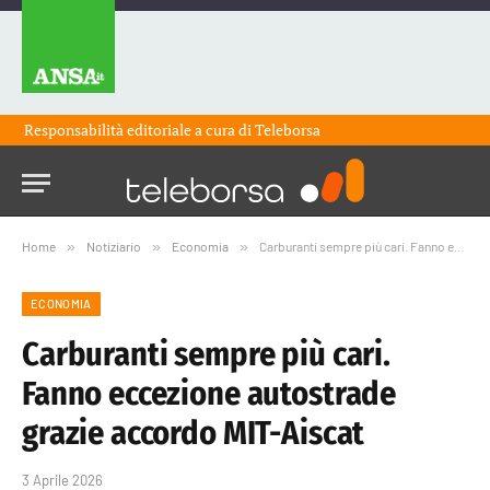
Responsabilità editoriale a cura di
Teleborsa
Home
»
Notiziario
»
Economia
»
Carburanti sempre più cari. Fanno eccezione autostrade grazie accordo MIT-Aiscat
ECONOMIA
Carburanti sempre più cari.
Fanno eccezione autostrade
grazie accordo MIT-Aiscat
3 Aprile 2026