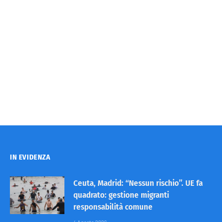
IN EVIDENZA
Ceuta, Madrid: “Nessun rischio”. UE fa
quadrato: gestione migranti
responsabilità comune