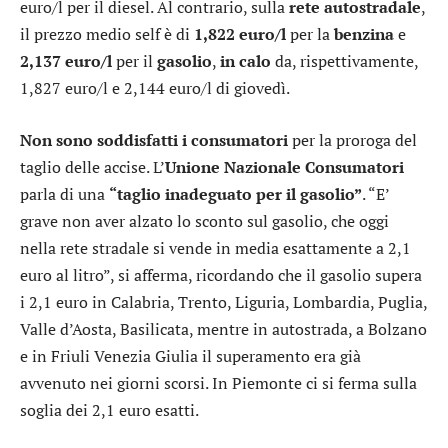
euro/l per il diesel. Al contrario, sulla
rete autostradale
,
il prezzo medio self è di
1,822 euro/l
per la
benzina
e
2,137 euro/l
per il
gasolio
,
in calo
da, rispettivamente,
1,827 euro/l e 2,144 euro/l di giovedì.
Non sono soddisfatti i consumatori
per la proroga del
taglio delle accise. L’
Unione Nazionale Consumatori
parla di una
“taglio inadeguato per il gasolio”
. “E’
grave non aver alzato lo sconto sul gasolio, che oggi
nella rete stradale si vende in media esattamente a 2,1
euro al litro”, si afferma, ricordando che il gasolio supera
i 2,1 euro in Calabria, Trento, Liguria, Lombardia, Puglia,
Valle d’Aosta, Basilicata, mentre in autostrada, a Bolzano
e in Friuli Venezia Giulia il superamento era già
avvenuto nei giorni scorsi. In Piemonte ci si ferma sulla
soglia dei 2,1 euro esatti.