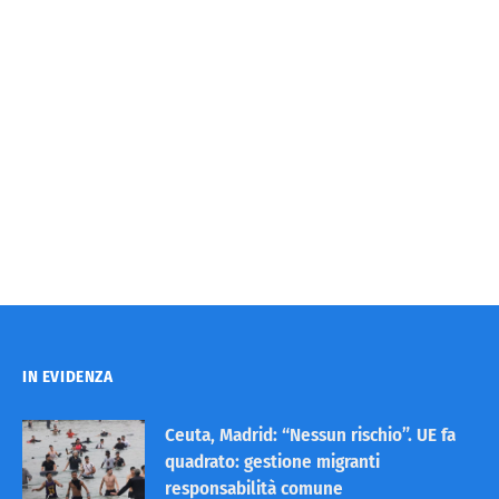
IN EVIDENZA
Ceuta, Madrid: “Nessun rischio”. UE fa
quadrato: gestione migranti
responsabilità comune