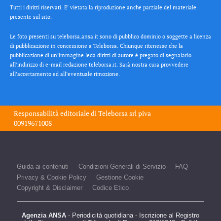
Tutti i diritti riservati. E’ vietata la riproduzione anche parziale del materiale
presente sul sito.
Le foto presenti su teleborsa.ansa.it sono di pubblico dominio o soggette a licenza
di pubblicazione in concessione a Teleborsa. Chiunque ritenesse che la
pubblicazione di un’immagine leda diritti di autore è pregato di segnalarlo
all’indirizzo di e-mail redazione teleborsa.it. Sarà nostra cura provvedere
all’accertamento ed all’eventuale rimozione.
Responsabilità editoriale di
Teleborsa srl
piva
00919671008
Guida ai contenuti
Condizioni Generali di Servizio
FAQ
Privacy & Cookie Policy
Gestione Cookie
Copyright & Disclaimer
Codice Etico
Agenzia ANSA
- Periodicità quotidiana - Iscrizione al Registro