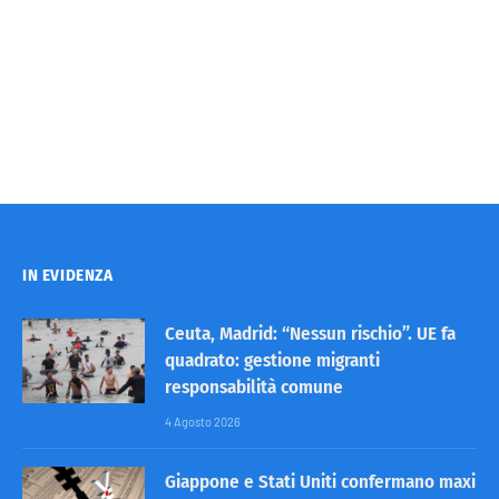
IN EVIDENZA
Ceuta, Madrid: “Nessun rischio”. UE fa
quadrato: gestione migranti
responsabilità comune
4 Agosto 2026
Giappone e Stati Uniti confermano maxi