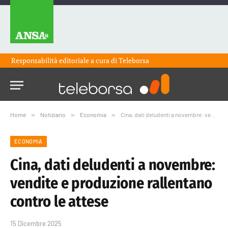
Responsabilità editoriale a cura di
Teleborsa
Home
»
Notiziario
»
Economia
»
Cina, dati deludenti a novembre: vendite e produzione rallentano contro le attese
ECONOMIA
Cina, dati deludenti a novembre:
vendite e produzione rallentano
contro le attese
15 Dicembre 2025