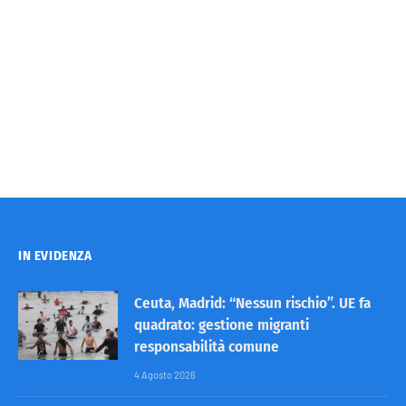
IN EVIDENZA
Ceuta, Madrid: “Nessun rischio”. UE fa
quadrato: gestione migranti
responsabilità comune
4 Agosto 2026