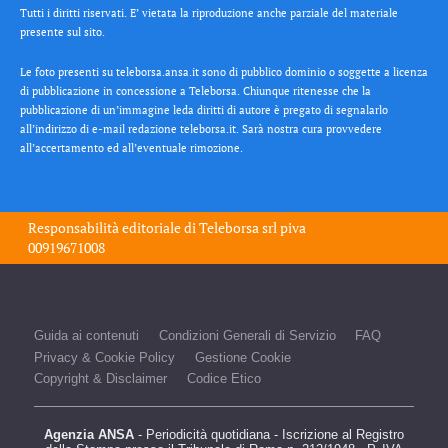
Tutti i diritti riservati. E’ vietata la riproduzione anche parziale del materiale
presente sul sito.
Le foto presenti su teleborsa.ansa.it sono di pubblico dominio o soggette a licenza
di pubblicazione in concessione a Teleborsa. Chiunque ritenesse che la
pubblicazione di un’immagine leda diritti di autore è pregato di segnalarlo
all’indirizzo di e-mail redazione teleborsa.it. Sarà nostra cura provvedere
all’accertamento ed all’eventuale rimozione.
Responsabilità editoriale di
Teleborsa srl
piva
00919671008
Guida ai contenuti
Condizioni Generali di Servizio
FAQ
Privacy & Cookie Policy
Gestione Cookie
Copyright & Disclaimer
Codice Etico
Agenzia ANSA
- Periodicità quotidiana - Iscrizione al Registro