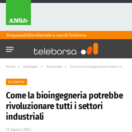
Responsabilità editoriale a cura di
Teleborsa
Home
»
Notiziario
»
Economia
»
Come la bioingegneria potrebbe rivoluzionare tutti i settori industriali
ECONOMIA
Come la bioingegneria potrebbe
rivoluzionare tutti i settori
industriali
12 Agosto 2024