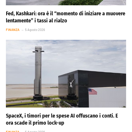
Fed, Kashkari: ora è il “momento di iniziare a muovere
lentamente” i tassi al rialzo
FINANZA
5 Agosto 2026
SpaceX, i timori per le spese AI offuscano i conti. E
ora scade il primo lock-up
FINANZA
5 Agosto 2026