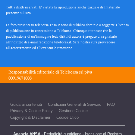
Tutti i diritti riservati. E’ vietata la riproduzione anche parziale del materiale
presente sul sito.
Le foto presenti su teleborsa.ansa.it sono di pubblico dominio o soggette a licenza
di pubblicazione in concessione a Teleborsa. Chiunque ritenesse che la
pubblicazione di un’immagine leda diritti di autore è pregato di segnalarlo
all’indirizzo di e-mail redazione teleborsa.it. Sarà nostra cura provvedere
all’accertamento ed all’eventuale rimozione.
Responsabilità editoriale di
Teleborsa srl
piva
00919671008
Guida ai contenuti
Condizioni Generali di Servizio
FAQ
Privacy & Cookie Policy
Gestione Cookie
Copyright & Disclaimer
Codice Etico
Agenzia ANSA
- Periodicità quotidiana - Iscrizione al Registro