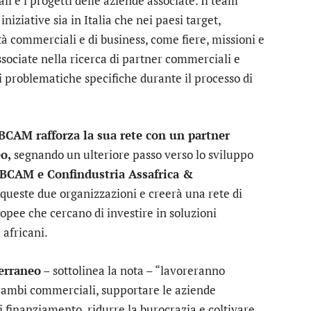
 e i progetti delle aziende associate. Il team
iniziative sia in Italia che nei paesi target,
 commerciali e di business, come fiere, missioni e
associate nella ricerca di partner commerciali e
di problematiche specifiche durante il processo di
BCAM rafforza la sua rete con un partner
o,
segnando un ulteriore passo verso lo sviluppo
EBCAM e Confindustria Assafrica &
 queste due organizzazioni e creerà una rete di
ropee che cercano di investire in soluzioni
 africani.
erraneo
– sottolinea la nota – “lavoreranno
ambi commerciali, supportare le aziende
i finanziamento, ridurre la burocrazia e coltivare