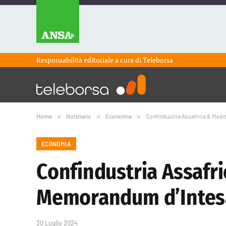
Responsabilità editoriale a cura di
Teleborsa
Home
»
Notiziario
»
Economia
»
Confindustria Assafrica & Med
ECONOMIA
Confindustria Assafri
Memorandum d’Intes
30 Luglio 2024