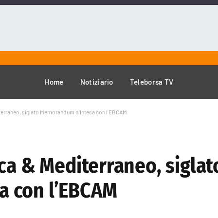
Home
Notiziario
Teleborsa TV
iterraneo, siglato Memorandum d’Intesa con l’EBCAM
ca & Mediterraneo, siglat
a con l’EBCAM