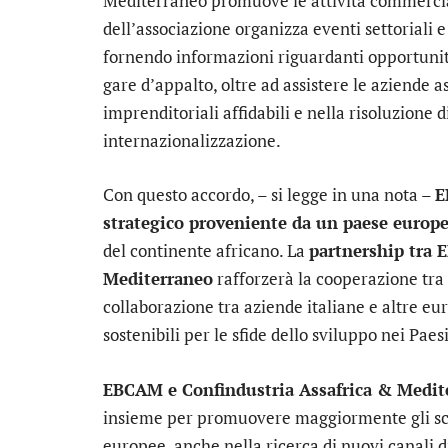
Mediterraneo promuove le attività commerciali
dell’associazione organizza eventi settoriali e 
fornendo informazioni riguardanti opportunità
gare d’appalto, oltre ad assistere le aziende 
imprenditoriali affidabili e nella risoluzione 
internazionalizzazione.
Con questo accordo, – si legge in una nota –
E
strategico proveniente da un paese europe
del continente africano. La
partnership tra 
Mediterraneo
rafforzerà la cooperazione tra
collaborazione tra aziende italiane e altre eu
sostenibili per le sfide dello sviluppo nei Paesi
EBCAM e Confindustria Assafrica & Medit
insieme per promuovere maggiormente gli sc
europee, anche nella ricerca di nuovi canali d