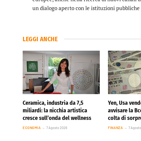
un dialogo aperto con le istituzioni pubbliche
LEGGI ANCHE
Ceramica, industria da 7,5
Yen, Usa vend
miliardi: la nicchia artistica
avvisare la Bc
cresce sull’onda del wellness
colta di sorp
ECONOMIA
7 Agosto 2026
FINANZA
7 Agost