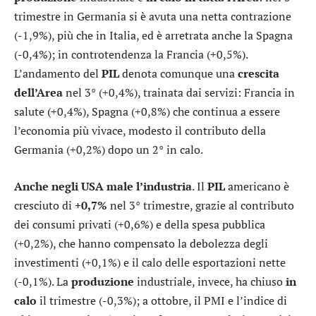
trimestre in Germania si è avuta una netta contrazione
(-1,9%), più che in Italia, ed è arretrata anche la Spagna
(-0,4%); in controtendenza la Francia (+0,5%).
L’andamento del
PIL
denota comunque una
crescita
dell’Area
nel 3° (+0,4%), trainata dai servizi: Francia in
salute (+0,4%), Spagna (+0,8%) che continua a essere
l’economia più vivace, modesto il contributo della
Germania (+0,2%) dopo un 2° in calo.
Anche negli USA male l’industria
. Il
PIL
americano è
cresciuto di
+0,7%
nel 3° trimestre, grazie al contributo
dei consumi privati (+0,6%) e della spesa pubblica
(+0,2%), che hanno compensato la debolezza degli
investimenti (+0,1%) e il calo delle esportazioni nette
(-0,1%). La
produzione
industriale, invece, ha chiuso
in
calo
il trimestre (-0,3%); a ottobre, il PMI e l’indice di