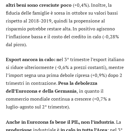
altri beni sono cresciute poco
(+0,4%). Inoltre, la
fiducia delle famiglie è scesa in ottobre su valori bassi
rispetto al 2018-2019, quindi la propensione al
risparmio potrebbe restare alta. In positivo agiscono
l’inflazione bassa e il costo del credito in calo (-0,28%
dal picco).
Export ancora in calo: n
el 3° trimestre l’export italiano
si riduce ulteriormente (-0,6% a prezzi costanti), mentre
l’import segna una prima debole ripresa (+0,9%) dopo 2
trimestri in contrazione.
Pesa la debolezza
dell’Eurozona e della Germania
, in quanto il
commercio mondiale continua a crescere (+0,7% a
luglio-agosto sul 2° trimestre).
Anche in Eurozona fa bene il PIL, non l’industria
. La
produzione
industriale è
in calo in tutta l’Area
: nel 3°