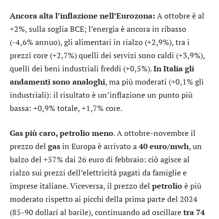
Ancora alta l’inflazione nell’Eurozona:
A ottobre è al
+2%, sulla soglia BCE; l’energia è ancora in ribasso
(-4,6% annuo), gli alimentari in rialzo (+2,9%), tra i
prezzi core (+2,7%) quelli dei servizi sono caldi (+3,9%),
quelli dei beni industriali freddi (+0,5%).
In Italia gli
andamenti sono analoghi
, ma più moderati (+0,1% gli
industriali): il risultato è un’inflazione un punto più
bassa: +0,9% totale, +1,7% core.
Gas più caro, petrolio meno
. A ottobre-novembre il
prezzo del
gas
in Europa è arrivato a
40 euro/mwh
, un
balzo del +57% dai 26 euro di febbraio: ciò agisce al
rialzo sui prezzi dell’elettricità pagati da famiglie e
imprese italiane. Viceversa, il prezzo del
petrolio
è più
moderato rispetto ai picchi della prima parte del 2024
(85-90 dollari al barile), continuando ad oscillare
tra 74