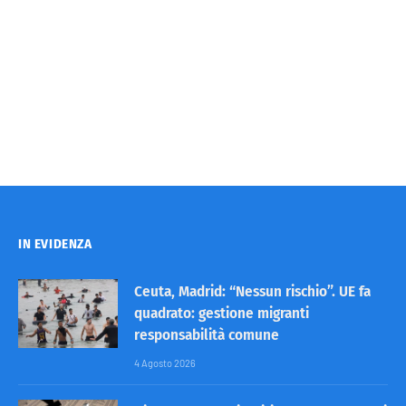
IN EVIDENZA
Ceuta, Madrid: “Nessun rischio”. UE fa
quadrato: gestione migranti
responsabilità comune
4 Agosto 2026