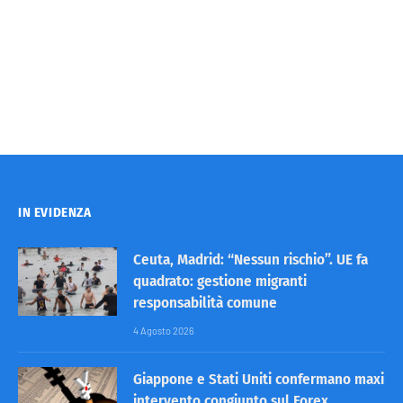
IN EVIDENZA
Ceuta, Madrid: “Nessun rischio”. UE fa
quadrato: gestione migranti
responsabilità comune
4 Agosto 2026
Giappone e Stati Uniti confermano maxi
intervento congiunto sul Forex