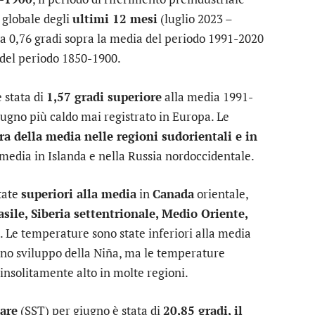
globale degli
ultimi 12 mesi
(luglio 2023 –
i a 0,76 gradi sopra la media del periodo 1991-2020
del periodo 1850-1900.
 stata di
1,57 gradi superiore
alla media 1991-
iugno più caldo mai registrato in Europa. Le
pra della media nelle regioni sudorientali e in
a media in Islanda e nella Russia nordoccidentale.
tate
superiori alla media
in
Canada
orientale,
asile, Siberia settentrionale, Medio Oriente,
. Le temperature sono state inferiori alla media
 uno sviluppo della Niña, ma le temperature
 insolitamente alto in molte regioni.
mare
(SST) per giugno è stata di
20,85 gradi, il