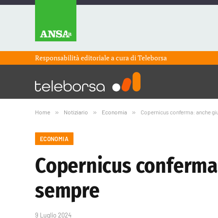
Responsabilità editoriale a cura di
Teleborsa
Home
»
Notiziario
»
Economia
»
Copernicus conferma: anche giug
ECONOMIA
Copernicus conferma: 
sempre
9 Luglio 2024