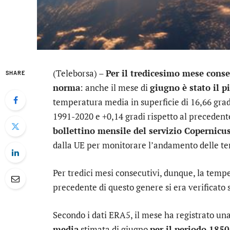
(Teleborsa) –
Per il tredicesimo mese conse
SHARE
norma
: anche il mese di
giugno è stato il 
temperatura media in superficie di 16,66 gradi
1991-2020 e +0,14 gradi rispetto al precedent
bollettino mensile del servizio Copernicu
dalla UE per monitorare l’andamento delle te
Per tredici mesi consecutivi, dunque, la tempe
precedente di questo genere si era verificato 
Secondo i dati ERA5, il mese ha registrato un
media
stimata di giugno
per il periodo 185