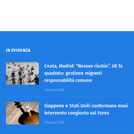
IN EVIDENZA
Ceuta, Madrid: “Nessun rischio”. UE fa
quadrato: gestione migranti
responsabilità comune
4 Agosto 2026
Giappone e Stati Uniti confermano maxi
intervento congiunto sul Forex
3 Agosto 2026