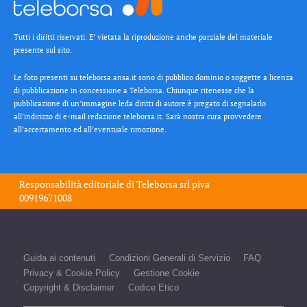
Tutti i diritti riservati. E’ vietata la riproduzione anche parziale del materiale
presente sul sito.
Le foto presenti su teleborsa.ansa.it sono di pubblico dominio o soggette a licenza
di pubblicazione in concessione a Teleborsa. Chiunque ritenesse che la
pubblicazione di un’immagine leda diritti di autore è pregato di segnalarlo
all’indirizzo di e-mail redazione teleborsa.it. Sarà nostra cura provvedere
all’accertamento ed all’eventuale rimozione.
Responsabilità editoriale di
Teleborsa srl
piva
00919671008
Guida ai contenuti
Condizioni Generali di Servizio
FAQ
Privacy & Cookie Policy
Gestione Cookie
Copyright & Disclaimer
Codice Etico