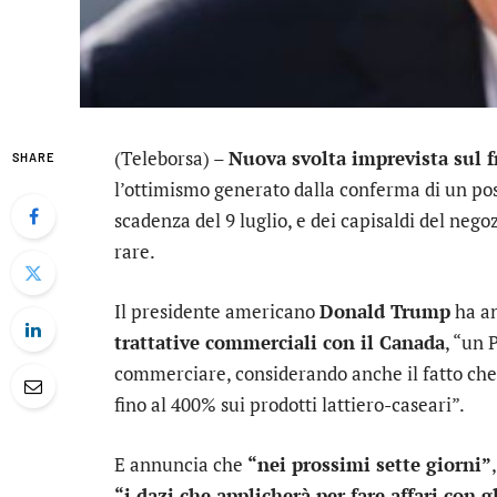
(Teleborsa) –
Nuova svolta imprevista sul 
SHARE
l’ottimismo generato dalla conferma di un possi
scadenza del 9 luglio, e dei capisaldi del nego
rare.
Il presidente americano
Donald Trump
ha an
trattative commerciali con il Canada
, “un 
commerciare, considerando anche il fatto che p
fino al 400% sui prodotti lattiero-caseari”.
E annuncia che
“nei prossimi sette giorni”
“i dazi che applicherà per fare affari con gl