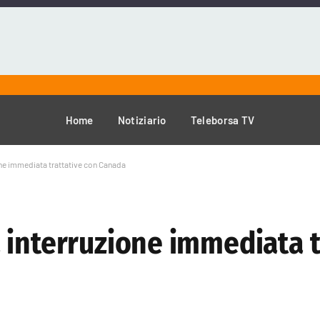
Home
Notiziario
Teleborsa TV
one immediata trattative con Canada
 interruzione immediata t