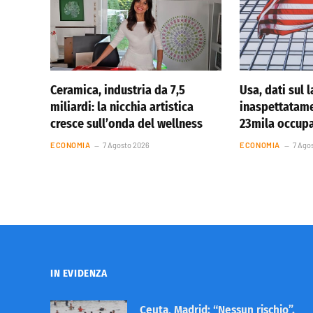
Ceramica, industria da 7,5
Usa, dati sul 
miliardi: la nicchia artistica
inaspettatame
cresce sull’onda del wellness
23mila occupa
ECONOMIA
7 Agosto 2026
ECONOMIA
7 Ago
IN EVIDENZA
Ceuta, Madrid: “Nessun rischio”.