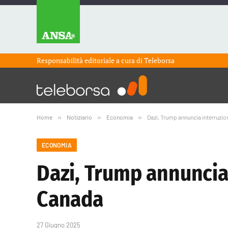
Responsabilità editoriale a cura di
Teleborsa
Home
»
Notiziario
»
Economia
»
Dazi, Trump annuncia interruzi
ECONOMIA
Dazi, Trump annuncia
Canada
27 Giugno 2025