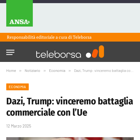
Responsabilità editoriale a cura di
Teleborsa
Home
»
Notiziario
»
Economia
»
Dazi, Trump: vinceremo battaglia commerciale con l’Ue
ECONOMIA
Dazi, Trump: vinceremo battaglia
commerciale con l’Ue
12 Marzo 2025