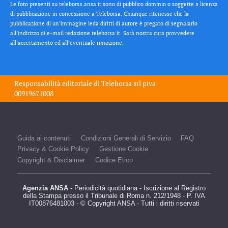
Le foto presenti su teleborsa.ansa.it sono di pubblico dominio o soggette a licenza
di pubblicazione in concessione a Teleborsa. Chiunque ritenesse che la
pubblicazione di un’immagine leda diritti di autore è pregato di segnalarlo
all’indirizzo di e-mail redazione teleborsa.it. Sarà nostra cura provvedere
all’accertamento ed all’eventuale rimozione.
Responsabilità editoriale di
Teleborsa srl
piva
00919671008
Guida ai contenuti
Condizioni Generali di Servizio
FAQ
Privacy & Cookie Policy
Gestione Cookie
Copyright & Disclaimer
Codice Etico
Agenzia ANSA
- Periodicità quotidiana - Iscrizione al Registro
della Stampa presso il Tribunale di Roma n. 212/1948 - P. IVA
IT00876481003 - © Copyright ANSA - Tutti i diritti riservati