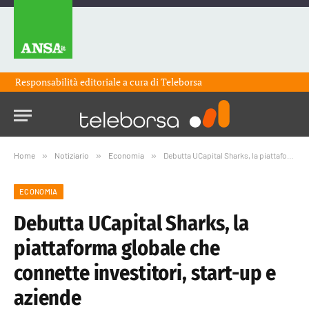
Responsabilità editoriale a cura di
Teleborsa
Home
»
Notiziario
»
Economia
»
Debutta UCapital Sharks, la piattaforma globale che connette investitori, start-up e aziende
ECONOMIA
Debutta UCapital Sharks, la
piattaforma globale che
connette investitori, start-up e
aziende