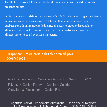
Tutti i diritti riservati. E’ vietata la riproduzione anche parziale del materiale
presente sul sito.
Le foto presenti su teleborsa.ansa.it sono di pubblico dominio o soggette a licenza
di pubblicazione in concessione a Teleborsa. Chiunque ritenesse che la
pubblicazione di un’immagine leda diritti di autore è pregato di segnalarlo
all’indirizzo di e-mail redazione teleborsa.it. Sarà nostra cura provvedere
all’accertamento ed all’eventuale rimozione.
Responsabilità editoriale di
Teleborsa srl
piva
00919671008
Guida ai contenuti
Condizioni Generali di Servizio
FAQ
Privacy & Cookie Policy
Gestione Cookie
Copyright & Disclaimer
Codice Etico
Agenzia ANSA
- Periodicità quotidiana - Iscrizione al Registro
della Stampa presso il Tribunale di Roma n. 212/1948 - P. IVA