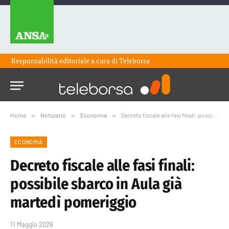
Responsabilità editoriale a cura di
Teleborsa
Home
»
Notiziario
»
Economia
»
Decreto fiscale alle fasi finali: possibile sbarco in Aula già martedì pomeriggio
ECONOMIA
Decreto fiscale alle fasi finali:
possibile sbarco in Aula già
martedì pomeriggio
11 Maggio 2026