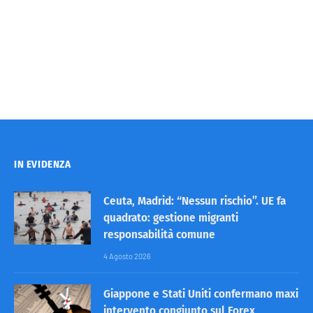
IN EVIDENZA
Ceuta, Madrid: “Nessun rischio”. UE fa
quadrato: gestione migranti
responsabilità comune
4 Agosto 2026
Giappone e Stati Uniti confermano maxi
intervento congiunto sul Forex