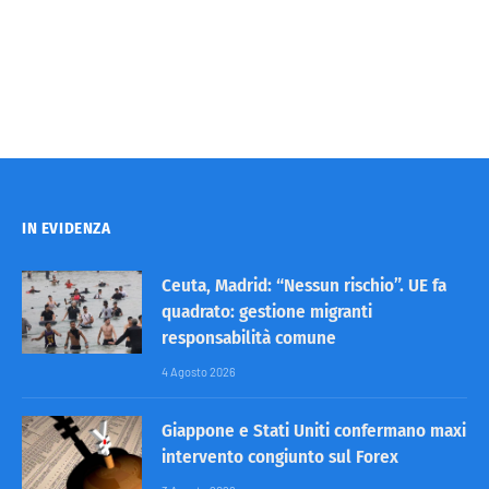
IN EVIDENZA
Ceuta, Madrid: “Nessun rischio”. UE fa
quadrato: gestione migranti
responsabilità comune
4 Agosto 2026
Giappone e Stati Uniti confermano maxi
intervento congiunto sul Forex