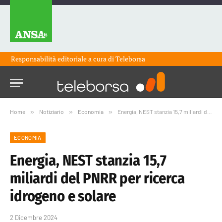
Responsabilità editoriale a cura di
Teleborsa
Home
»
Notiziario
»
Economia
»
Energia, NEST stanzia 15,7 miliardi del PNRR per ricerca idrogeno e solare
ECONOMIA
Energia, NEST stanzia 15,7
miliardi del PNRR per ricerca
idrogeno e solare
2 Dicembre 2024