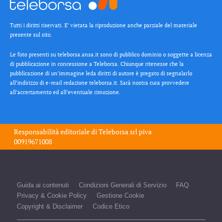
Tutti i diritti riservati. E’ vietata la riproduzione anche parziale del materiale
presente sul sito.
Le foto presenti su teleborsa.ansa.it sono di pubblico dominio o soggette a licenza
di pubblicazione in concessione a Teleborsa. Chiunque ritenesse che la
pubblicazione di un’immagine leda diritti di autore è pregato di segnalarlo
all’indirizzo di e-mail redazione teleborsa.it. Sarà nostra cura provvedere
all’accertamento ed all’eventuale rimozione.
Responsabilità editoriale di
Teleborsa srl
piva
00919671008
Guida ai contenuti
Condizioni Generali di Servizio
FAQ
Privacy & Cookie Policy
Gestione Cookie
Copyright & Disclaimer
Codice Etico