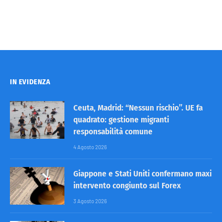
IN EVIDENZA
Ceuta, Madrid: “Nessun rischio”. UE fa
quadrato: gestione migranti
responsabilità comune
4 Agosto 2026
Giappone e Stati Uniti confermano maxi
intervento congiunto sul Forex
3 Agosto 2026