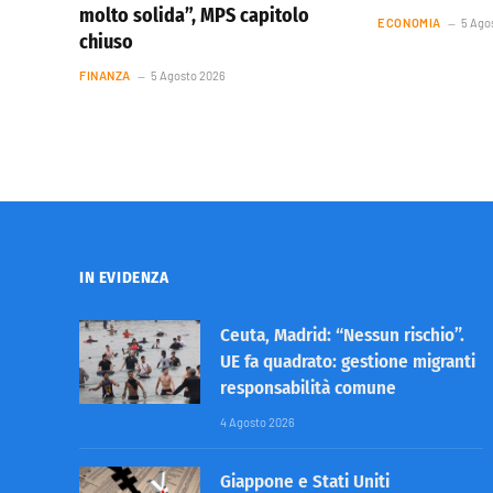
molto solida”, MPS capitolo
ECONOMIA
5 Ago
chiuso
FINANZA
5 Agosto 2026
IN EVIDENZA
Ceuta, Madrid: “Nessun rischio”.
UE fa quadrato: gestione migranti
responsabilità comune
4 Agosto 2026
Giappone e Stati Uniti