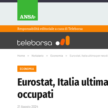
Responsabilità editoriale a cura di
Teleborsa
Home
»
Notiziario
»
Economia
»
Eurostat, Italia ultima per neod
ECONOMIA
Eurostat, Italia ulti
occupati
21 Agosto 2024