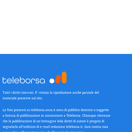
Tutti i diritti riservati. E’ vietata la riproduzione anche parziale del
materiale presente sul sito.
Le foto presenti su teleborsa.ansa.it sono di pubblico dominio o soggette
a licenza di pubblicazione in concessione a Teleborsa. Chiunque ritenesse
che la pubblicazione di un’immagine leda diritti di autore è pregato di
segnalarlo all’indirizzo di e-mail redazione teleborsa.it. Sarà nostra cura