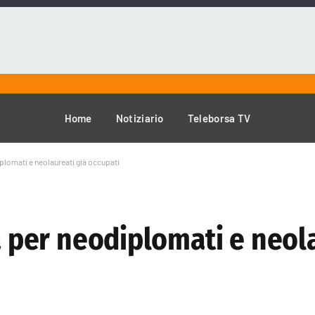
Home
Notiziario
Teleborsa TV
iplomati e neolaureati già occupati
ma per neodiplomati e neol