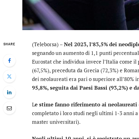
(Teleborsa) –
Nel 2023, l’83,5%
dei neodipl
SHARE
segnando un aumento di 1,1 punti percentuali 
Eurostat che individua invece l’Italia come il
(67,5%), preceduta da Grecia (72,3%) e Roma
dei neolaureati era pari o superiore all’80% i
95,8%, seguita dai Paesi Bassi (93,2%) e d
L
e stime fanno riferimento ai neolaureati 
completato i loro studi negli ultimi 1-3 anni a 
master universitari).
Negli ultimi 10 anni, si è registrato un a