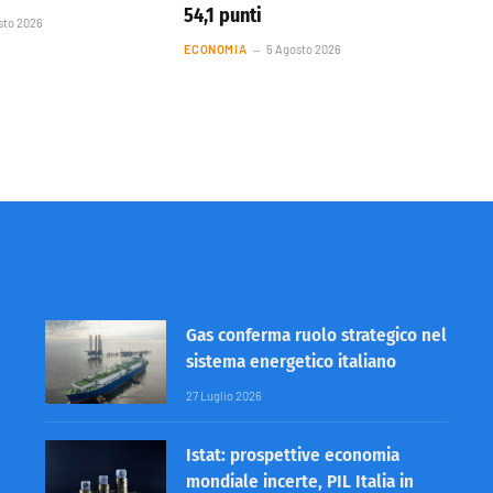
54,1 punti
sto 2026
ECONOMIA
5 Agosto 2026
Gas conferma ruolo strategico nel
sistema energetico italiano
27 Luglio 2026
Istat: prospettive economia
mondiale incerte, PIL Italia in