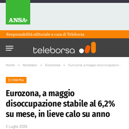
Responsabilità editoriale a cura di
Teleborsa
Home
»
Notiziario
»
Economia
»
Eurozona, a maggio disoccupazione stabile al 6,2% su mese, in lieve calo su anno
ECONOMIA
Eurozona, a maggio
disoccupazione stabile al 6,2%
su mese, in lieve calo su anno
2 Luglio 2026