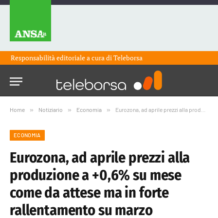
Responsabilità editoriale a cura di
Teleborsa
Home
»
Notiziario
»
Economia
»
Eurozona, ad aprile prezzi alla produzione a +0,6% su mese come da attese ma in forte rallentamento su marzo
ECONOMIA
Eurozona, ad aprile prezzi alla
produzione a +0,6% su mese
come da attese ma in forte
rallentamento su marzo