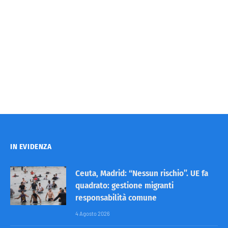
IN EVIDENZA
Ceuta, Madrid: “Nessun rischio”. UE fa
quadrato: gestione migranti
responsabilità comune
4 Agosto 2026