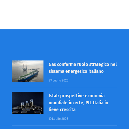
Gas conferma ruolo strategico nel
sistema energetico italiano
27 Luglio 2026
Istat: prospettive economia
mondiale incerte, PIL Italia in
lieve crescita
10 Luglio 2026