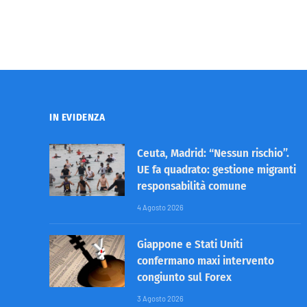
IN EVIDENZA
Ceuta, Madrid: “Nessun rischio”.
UE fa quadrato: gestione migranti
responsabilità comune
4 Agosto 2026
Giappone e Stati Uniti
confermano maxi intervento
congiunto sul Forex
3 Agosto 2026