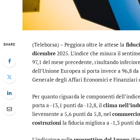
(Teleborsa) – Peggiora oltre le attese la
fiduc
SHARE
dicembre
2025. L’indice che misura il sentime
97,1 del mese precedente, risultando inferiore
dell’Unione Europea si porta invece a 96,8 da 
Generale degli Affari Economici e Finanziar
Per quanto riguarda le componenti dell’indice
porta a -13,1 punti da -12,8, il
clima nell’ind
lievemente a 5,6 punti da 5,8, nel
commercio 
costruzioni
la fiducia migliora a -1,3 punti da
L’indicatore sulle
prospettive del lavoro
(Emp