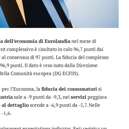
ia dell’economia di Eurolandia
nel mese di
nt complessivo è risultato in calo 96,7 punti dai
 al consensus di 97 punti. La fiducia del complesso
96,9 punti. Il dato è reso noto dalla Direzione
i della Comunità europea (DG ECFIN).
 per l’Eurozona, la
fiducia dei consumatori
si
ustria
sale a -9 punti da -9,3, nei
servizi
peggiora
al dettaglio
scende a -6,9 punti da -5,7. Nelle
 -1,6.
loyment expectations indicator, Eei) registra un