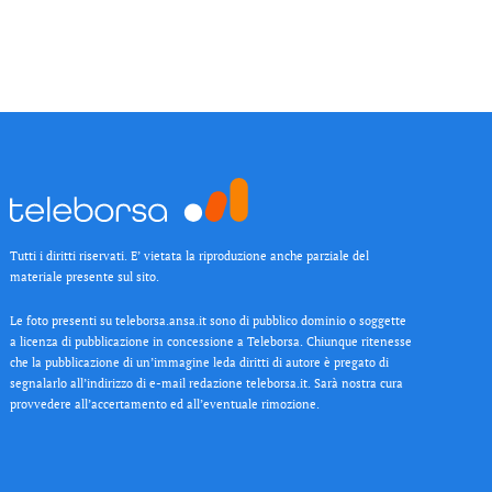
Tutti i diritti riservati. E’ vietata la riproduzione anche parziale del
materiale presente sul sito.
Le foto presenti su teleborsa.ansa.it sono di pubblico dominio o soggette
a licenza di pubblicazione in concessione a Teleborsa. Chiunque ritenesse
che la pubblicazione di un’immagine leda diritti di autore è pregato di
segnalarlo all’indirizzo di e-mail redazione teleborsa.it. Sarà nostra cura
provvedere all’accertamento ed all’eventuale rimozione.