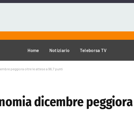
Home
Notiziario
Teleborsa TV
mbre peggiora oltre le attese a 96,7 punti
onomia dicembre peggiora 