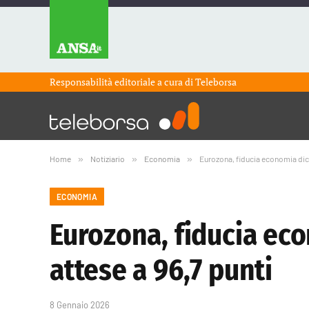
Responsabilità editoriale a cura di
Teleborsa
Home
»
Notiziario
»
Economia
»
Eurozona, fiducia economia dice
ECONOMIA
Eurozona, fiducia ec
attese a 96,7 punti
8 Gennaio 2026