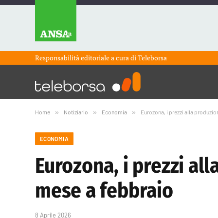
Responsabilità editoriale a cura di
Teleborsa
Home
»
Notiziario
»
Economia
»
Eurozona, i prezzi alla produzio
ECONOMIA
Eurozona, i prezzi al
mese a febbraio
8 Aprile 2026